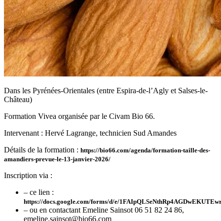
Dans les Pyrénées-Orientales (entre Espira-de-l’Agly et Salses-le-
Château)
Formation Vivea organisée par le Civam Bio 66.
Intervenant : Hervé Lagrange, technicien Sud Amandes
Détails de la formation :
https://bio66.com/agenda/formation-taille-des-
amandiers-prevue-le-13-janvier-2026/
Inscription via :
– ce lien :
https://docs.google.com/forms/d/e/1FAIpQLSeNthRp4AGDwEKUT
– ou en contactant Emeline Sainsot 06 51 82 24 86,
emeline.sainsot@bio66.com